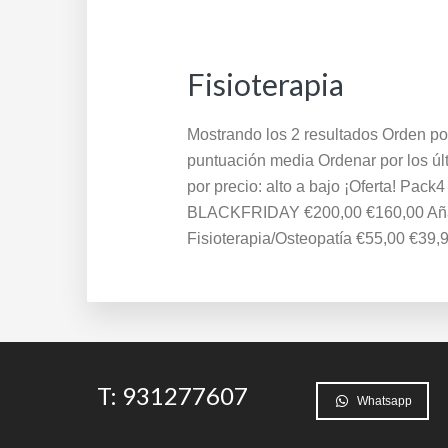
Fisioterapia
Mostrando los 2 resultados Orden po
puntuación media Ordenar por los últ
por precio: alto a bajo ¡Oferta! Pack
BLACKFRIDAY €200,00 €160,00 Añadir
Fisioterapia/Osteopatía €55,00 €39,99
Footer
T: 931277607
Whatsapp