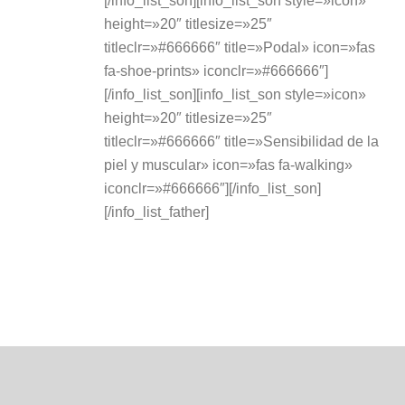
[/info_list_son][info_list_son style=»icon»
height=»20″ titlesize=»25″
titleclr=»#666666″ title=»Podal» icon=»fas
fa-shoe-prints» iconclr=»#666666″]
[/info_list_son][info_list_son style=»icon»
height=»20″ titlesize=»25″
titleclr=»#666666″ title=»Sensibilidad de la
piel y muscular» icon=»fas fa-walking»
iconclr=»#666666″][/info_list_son]
[/info_list_father]