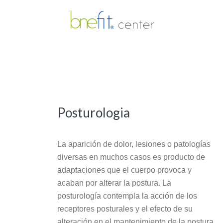
Skip
Skip
Skip
Skip
to
to
to
to
main
primary
footer
footer
content
sidebar
navigation
Posturologia
La aparición de dolor, lesiones o patologías
diversas en muchos casos es producto de
adaptaciones que el cuerpo provoca y
acaban por alterar la postura. La
posturología contempla la acción de los
receptores posturales y el efecto de su
alteración en el mantenimiento de la postura,