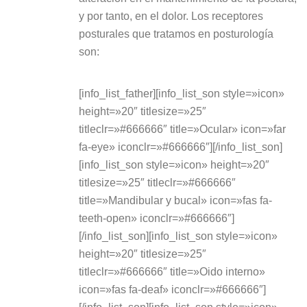
y por tanto, en el dolor. Los receptores
posturales que tratamos en posturología
son:
[info_list_father][info_list_son style=»icon»
height=»20″ titlesize=»25″
titleclr=»#666666″ title=»Ocular» icon=»far
fa-eye» iconclr=»#666666″][/info_list_son]
[info_list_son style=»icon» height=»20″
titlesize=»25″ titleclr=»#666666″
title=»Mandibular y bucal» icon=»fas fa-
teeth-open» iconclr=»#666666″]
[/info_list_son][info_list_son style=»icon»
height=»20″ titlesize=»25″
titleclr=»#666666″ title=»Oido interno»
icon=»fas fa-deaf» iconclr=»#666666″]